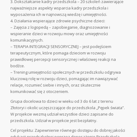
3. Dokształcanie kadry przedszkola – 20 szkoleń zawierające
najważniejsze aspekty wsparcia kadry przedszkola i
wyposażenia ich w najnowszą wiedzę i umiejętności.
4. Działania wspierające zdrowie psychiczne dzieci:
– Zajęcia z logopedą – zapobieganie, diagnozowanie i
wspieranie dzieci w rozwoju mowy oraz umiejętności
komunikacyjnych.
– TERAPIA INTEGRACJI SENSORYCZNEJ – jest podejściem
terapeutycznym, które pomaga dzieciom w rozwoju
prawidłowej percepcji sensorycznej i właściwej reakcji na
bodźce.
– Trening umiejętności społecznych w przedszkolu odgrywa
kluczową rolę w rozwoju dzieci, pomagając im nawiązywać
relacje, rozumieć siebie i innych, oraz skutecznie
komunikować się z otoczeniem.
Grupa docelowa to dzieci w wieku od 3 do 6 lat z terenu
Złotoryi i okolic uczęszczające do przedszkola „Pępek świata”.
W projekcie wezmą udział wszystkie dzieci zapisane do
przedszkola. Udział w projekcie jest bezpłatny.
Cel projektu: Zapewnienie równego dostępu do dobrej jakości
edukacji przedszkolnej poprzez doposażenie Przedszkola