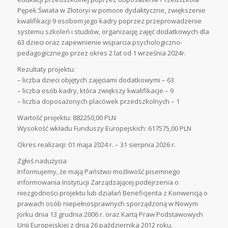
Pępek Świata w Złotoryi w pomoce dydaktyczne, zwiększenie
kwalifikacji 9 osobom jego kadry poprzez przeprowadzenie
systemu szkoleń i studiów, organizację zajęć dodatkowych dla
63 dzieci oraz zapewnienie wsparcia psychologiczno-
pedagogicznego przez okres 2 lat od 1 września 2024r.
Rezultaty projektu:
– liczba dzieci objętych zajęciami dodatkowymi – 63
– liczba osób kadry, która zwiększy kwalifikacje – 9
– liczba doposażonych placówek przedszkolnych – 1
Wartość projektu: 882250,00 PLN
Wysokość wkładu Funduszy Europejskich: 617575,00 PLN
Okres realizacji: 01 maja 2024 r. – 31 sierpnia 2026 r.
Zgłoś nadużycia
Informujemy, że mają Państwo możliwość pisemnego
informowania Instytucji Zarządzającej podejrzenia o
niezgodności projektu lub działań Beneficjenta z Konwencją o
prawach osób niepełnosprawnych sporządzoną w Nowym
Jorku dnia 13 grudnia 2006 r. oraz Kartą Praw Podstawowych
Unii Europejskiej z dnia 26 października 2012 roku.