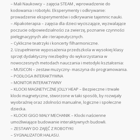
– Mali Naukowcy – zajęcia STEAM , wprowadzenie do
kodowania i robotyki. Eksperymenty i odkrywanie:
prowadzenie eksperymentów i odkrywanie tajemnic nauki.
– Alpakoterapia – zajęcia dla dzieci wyciszające, wyzwalające
poczucie odpowiedzialności za zwierzę, poznanie czynności
pielęgnacyjnych ale i terapeutycznych.
– Cykliczne teatrzyki i koncerty filharmoniczne.
2. Uzupełnienie wyposażenia przedszkola w wysokiej klasy
sprzęt dydaktyczny niezbędny do wykorzystania w
nowoczesnych metodach nauczania i metodyki kształcenia:
– MUSICON – zestaw muzyczny- maszyna do programowania.
– PODŁOGA INTERAKTYWNA
– MONITOR INTERAKTYWNY
– KLOCKI MAGNETYCZNE JOLLY HEAP – Bezpieczne i trwałe
klocki magnetyczne, stworzone w taki sposób, by rozwijały
wyobraźnię oraz zdolności manualne, logiczne i społeczne
dziecka.
– KLOCKI GIGO MAŁY MECHANIK – Klocki naścienne
umożliwiające budowanie interaktywnych budowli.
– ZESTAWY DO ZAJĘĆ Z ROBOTYKI
– SYGNALIZATOR HAŁASU.